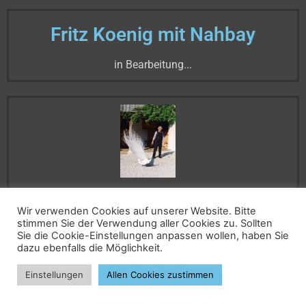
Fritz Koenig mit Nahbay
in Bearbeitung...
Fritz Koenig und der weiße Pfau
Wir verwenden Cookies auf unserer Website. Bitte
stimmen Sie der Verwendung aller Cookies zu. Sollten
Am 7. August 1966 gelang es dem Fotografen Hubertus
Sie die Cookie-Einstellungen anpassen wollen, haben Sie
Hierl im südfranzösischen Fréjus 100 Porträtaufnahmen
dazu ebenfalls die Möglichkeit.
von Pablo Picasso zu machen - die umfassendste und
Einstellungen
Allen Cookies zustimmen
zugleich auch letzte ausführliche Dokumentation
Picassos in der Öffentlichkeit. Keinem anderen