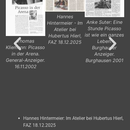
Hannes
Anke Suter: Eine
Hintermeier - Im
Stunde Picasso
Atelier bei
ist wie ein ganzes
Hubertus Hierl,
Thomas
Leben.
FAZ 18.12.2025
Kliemann: Picasso
Burghauser
in der Arena.
Anzeiger.
De
General-Anzeiger.
Burghausen 2001
St
16.11.2002
le
R
Hannes Hintermeier: Im Atelier bei Hubertus Hierl,
FAZ 18.12.2025