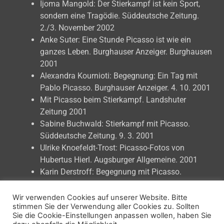
Ijoma Mangold: Der Stierkampf ist kein Sport,
sondern eine Tragödie. Süddeutsche Zeitung.
2./3. November 2002
Anke Suter: Eine Stunde Picasso ist wie ein
ganzes Leben. Burghauser Anzeiger. Burghausen
2001
Alexandra Kournioti: Begegnung: Ein Tag mit
Pablo Picasso. Burghauser Anzeiger. 4. 10. 2001
Mit Picasso beim Stierkampf. Landshuter
Zeitung 2001
Sabine Buchwald: Stierkampf mit Picasso.
Süddeutsche Zeitung. 9. 3. 2001
Ulrike Knoefeldt-Trost: Picasso-Fotos von
Hubertus Hierl. Augsburger Allgemeine. 2001
Karin Derstroff: Begegnung mit Picasso.
Aichacher Zeitung 13.3.2001
Picasso dans l’arène. Nice matin. Nizza 2000
Wir verwenden Cookies auf unserer Website. Bitte
stimmen Sie der Verwendung aller Cookies zu. Sollten
Karin Runze: Ein Bild ging um die Welt. Landshut
Sie die Cookie-Einstellungen anpassen wollen, haben Sie
aktuell. 9. 4. 1997